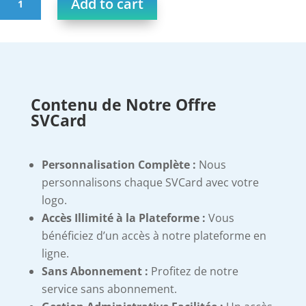
Add to cart
NFC
Hybrid
Metal
Silver
quantity
Contenu de Notre Offre
SVCard
Personnalisation Complète :
Nous
personnalisons chaque SVCard avec votre
logo.
Accès Illimité à la Plateforme :
Vous
bénéficiez d’un accès à notre plateforme en
ligne.
Sans Abonnement :
Profitez de notre
service sans abonnement.