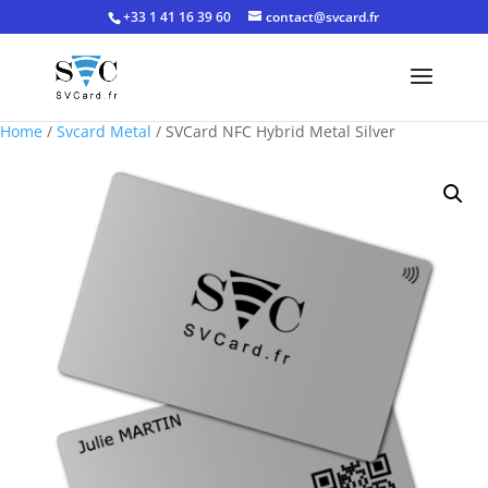
+33 1 41 16 39 60
contact@svcard.fr
Home
/
Svcard Metal
/ SVCard NFC Hybrid Metal Silver