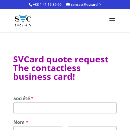
+33 1 41 16 39 60
contact@svcard.fr
SVCard quote request
The contactless
business card!
Société
*
Nom
*