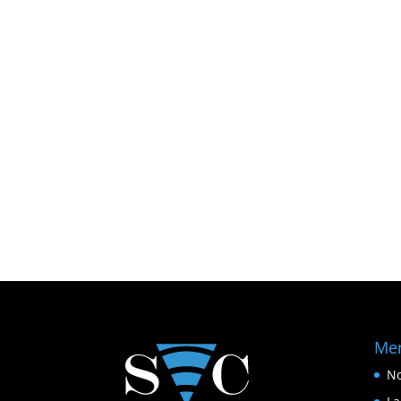
Me
No