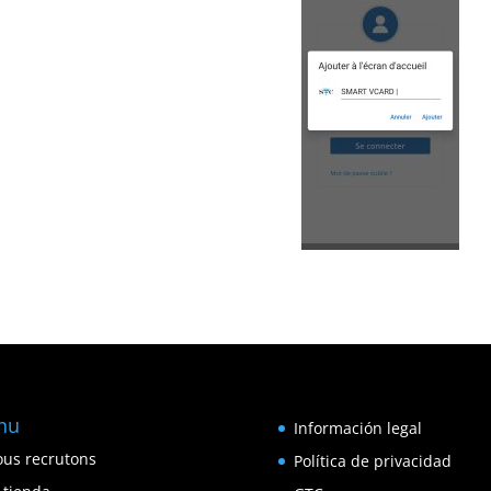
nu
Información legal
us recrutons
Política de privacidad