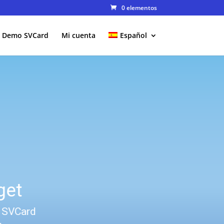
0 elementos
Demo SVCard
Mi cuenta
Español
get
e SVCard