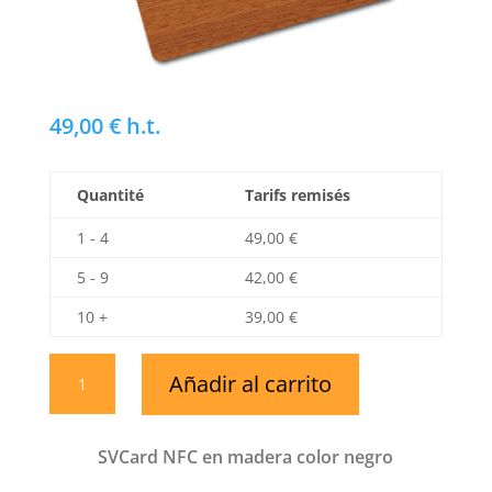
49,00
€
h.t.
Quantité
Tarifs remisés
1 - 4
49,00
€
5 - 9
42,00
€
10 +
39,00
€
SVCard
Añadir al carrito
NFC
en
madera
SVCard NFC en madera color negro
de
caoba