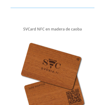
de
cerezo
cantidad
SVCard NFC en madera de caoba