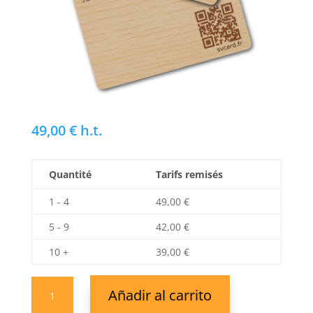
49,00
€
h.t.
Quantité
Tarifs remisés
1 - 4
49,00
€
5 - 9
42,00
€
10 +
39,00
€
SVCard
Añadir al carrito
NFC