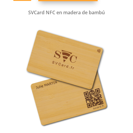
en
madera
SVCard NFC en madera de bambú
de
avena
cantidad