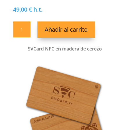
49,00
€
h.t.
SVCard
Añadir al carrito
NFC
en
madera
SVCard NFC en madera de cerezo
de
bambú
cantidad