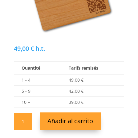
49,00
€
h.t.
Quantité
Tarifs remisés
1 - 4
49,00
€
5 - 9
42,00
€
10 +
39,00
€
SVCard
Añadir al carrito
NFC
en
madera