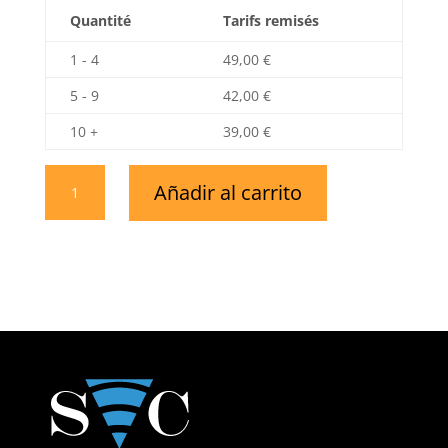
Quantité
Tarifs remisés
1 - 4
49,00
€
5 - 9
42,00
€
10 +
39,00
€
SVCard
Añadir al carrito
NFC
en
madera
color
negro
cantidad