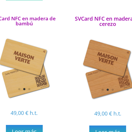
Card NFC en madera de
SVCard NFC en mader
bambú
cerezo
49,00
€
h.t.
49,00
€
h.t.
Leer más