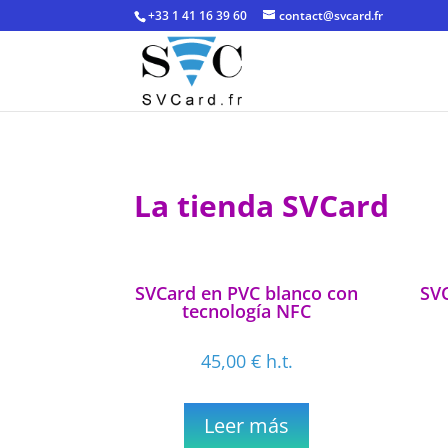
+33 1 41 16 39 60
contact@svcard.fr
La tienda SVCard
SVCard en PVC blanco con
SV
tecnología NFC
45,00
€
h.t.
Leer más