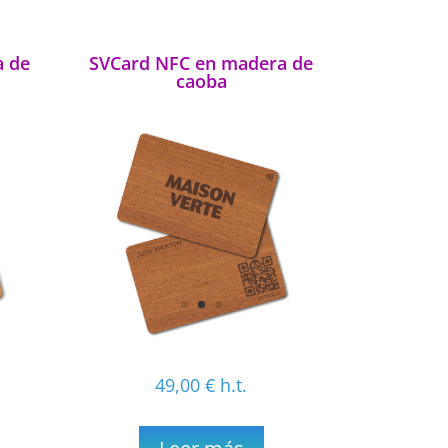
a de
SVCard NFC en madera de
caoba
49,00
€
h.t.