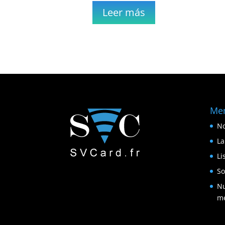
Leer más
Me
No
La
Li
So
Nu
me