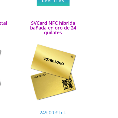
Leer más
tal
SVCard NFC híbrida
bañada en oro de 24
quilates
249,00
€
h.t.