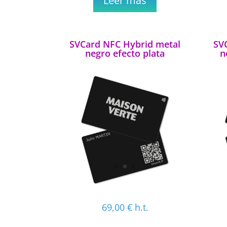
Leer más
SVCard NFC Hybrid metal
SV
negro efecto plata
n
69,00
€
h.t.