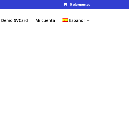
0 elementos
Demo SVCard
Mi cuenta
Español