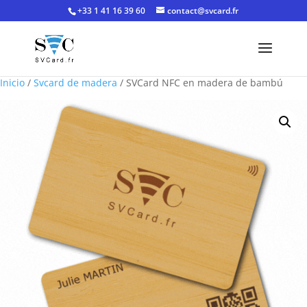
+33 1 41 16 39 60
contact@svcard.fr
Inicio
/
Svcard de madera
/ SVCard NFC en madera de bambú