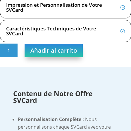
Impression et Personnalisation de Votre
SVCard
Caractéristiques Techniques de Votre
SVCard
SVCard
Añadir al carrito
NFC
en
madera
de
bambú
cantidad
Contenu de Notre Offre
SVCard
Personnalisation Complète :
Nous
personnalisons chaque SVCard avec votre