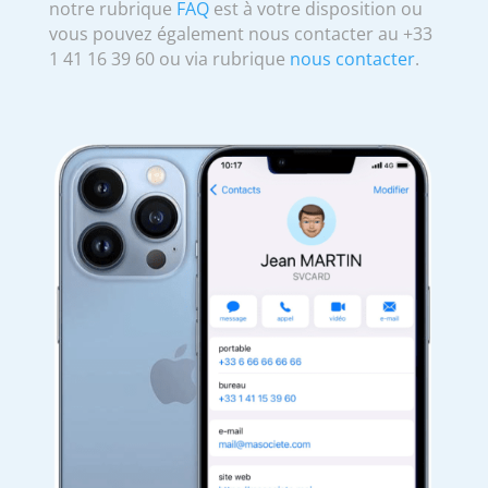
notre rubrique
FAQ
est à votre disposition ou
vous pouvez également nous contacter au +33
1 41 16 39 60 ou via rubrique
nous contacter
.