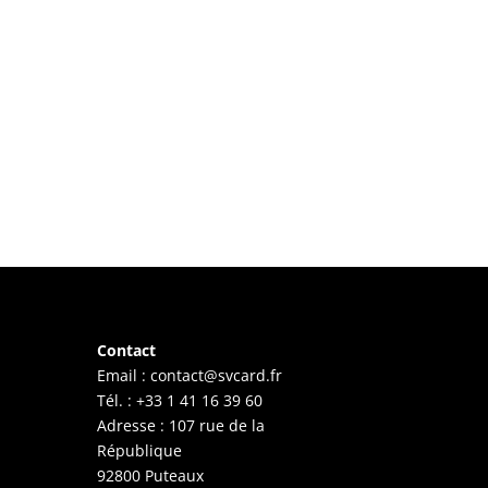
Contact
Email :
contact@svcard.fr
Tél. : +33 1 41 16 39 60
Adresse : 107 rue de la
République
92800 Puteaux