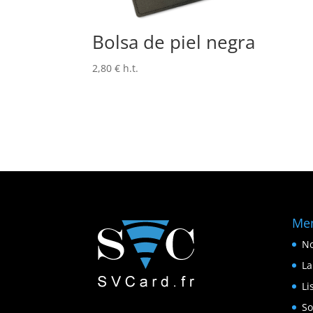
Bolsa de piel negra
2,80
€
h.t.
Me
No
La
Li
So