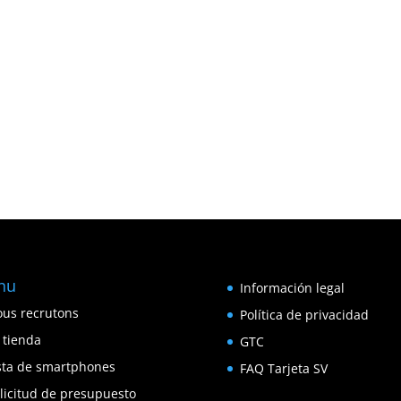
nu
Información legal
us recrutons
Política de privacidad
 tienda
GTC
sta de smartphones
FAQ Tarjeta SV
licitud de presupuesto