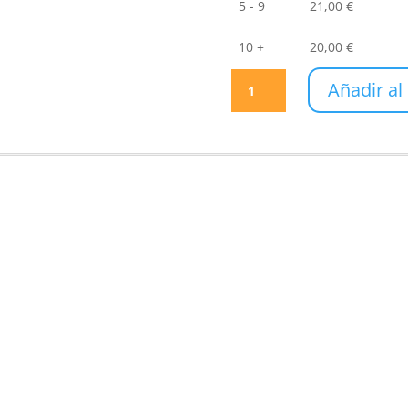
5 - 9
21,00
€
10 +
20,00
€
Llavero
Añadir al 
de
cuero
con
tecnología
NFC
cantidad