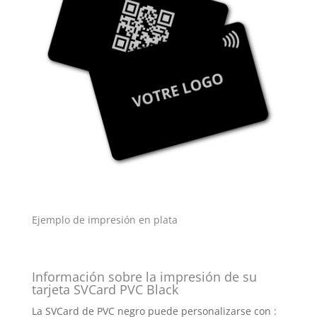
Ejemplo de impresión en plata
Información sobre la impresión de su
tarjeta SVCard PVC Black
La SVCard de PVC negro puede personalizarse con :