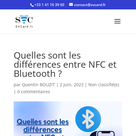
+33 1 41 16 39 60
contact@svcard.fr
Quelles sont les
différences entre NFC et
Bluetooth ?
par
Quentin BOUZIT
|
2 Juin, 2023
|
Non classifié(e)
|
0 commentaires