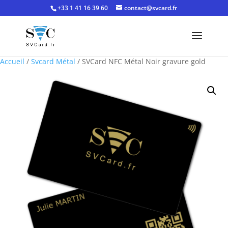
+33 1 41 16 39 60
contact@svcard.fr
Accueil
/
Svcard Métal
/ SVCard NFC Métal Noir gravure gold