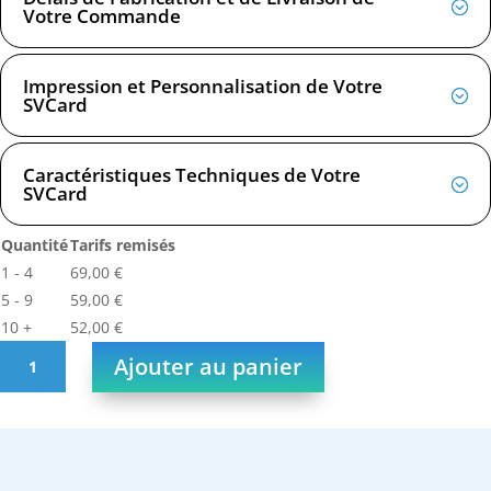
Votre Commande
Impression et Personnalisation de Votre
SVCard
Caractéristiques Techniques de Votre
SVCard
Quantité
Tarifs remisés
1 - 4
69,00
€
5 - 9
59,00
€
10 +
52,00
€
quantité
Ajouter au panier
de
SVCard
NFC
Métal
Noir