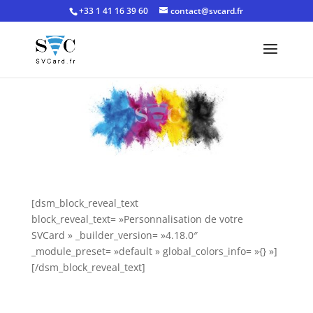
+33 1 41 16 39 60
contact@svcard.fr
[dsm_block_reveal_text
block_reveal_text= »Personnalisation de votre
SVCard » _builder_version= »4.18.0″
_module_preset= »default » global_colors_info= »{} »]
[/dsm_block_reveal_text]