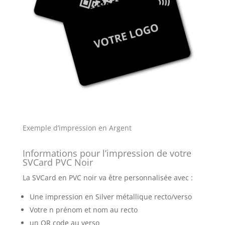
Exemple d’impression en Argent
Informations pour l’impression de votre
SVCard PVC Noir
La SVCard en PVC noir va être personnalisée avec :
Une impression en Silver métallique recto/verso
Votre n prénom et nom au recto
un QR code au verso