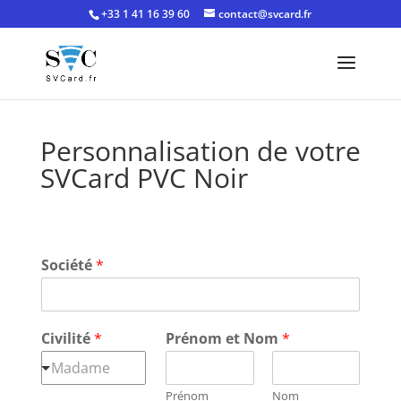
+33 1 41 16 39 60
contact@svcard.fr
Personnalisation de votre
SVCard PVC Noir
Société
*
Civilité
*
Prénom et Nom
*
Madame
Prénom
Nom