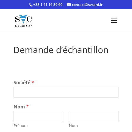
+33 1 41 16 39 60
contact@svcard.fr
Demande d’échantillon
Société
*
Nom
*
Prénom
Nom